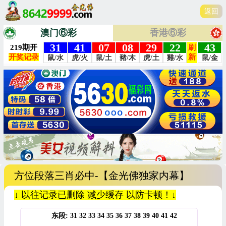
返回
澳门⑥彩
香港⑥彩