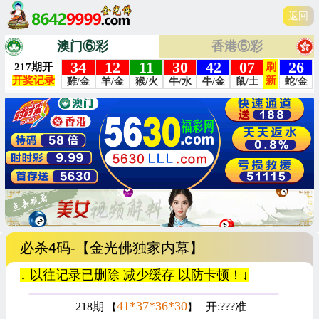
返回
澳门⑥彩
香港⑥彩