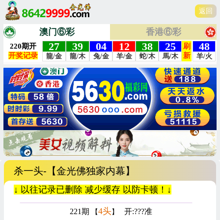
返回
澳门⑥彩
香港⑥彩