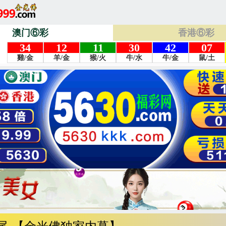
澳门⑥彩
香港⑥彩